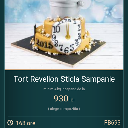
Tort Revelion Sticla Sampanie
minim 4 kg incepand de la
930
lei
( alege compozitia )
FB693
168 ore