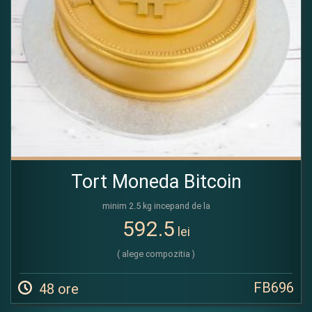
Tort Moneda Bitcoin
minim 2.5 kg incepand de la
592.5
lei
( alege compozitia )
FB696
48 ore