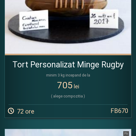
Tort Personalizat Minge Rugby
minim 3 kg incepand de la
705
lei
( alege compozitia )
FB670
72 ore
Fb