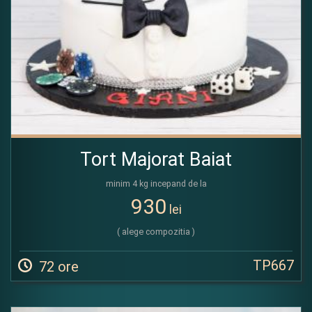
Tort Majorat Baiat
minim 4 kg incepand de la
930
lei
( alege compozitia )
TP667
72 ore