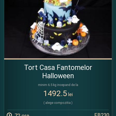
Tort Casa Fantomelor
Halloween
minim 6.5 kg incepand de la
1492.5
lei
( alege compozitia )
FB230
72 ore