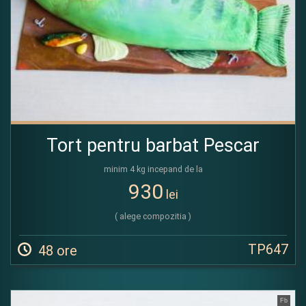
Tort pentru barbat Pescar
minim 4 kg incepand de la
930
lei
( alege compozitia )
TP647
48 ore
Fb