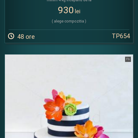
930
lei
( alege compozitia )
TP654
48 ore
Fb