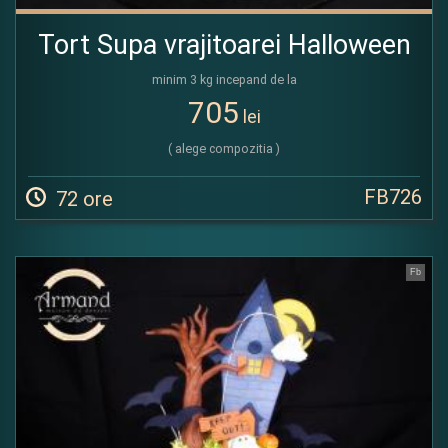
Tort Supa vrajitoarei Halloween
minim 3 kg incepand de la
705
lei
( alege compozitia )
FB726
72 ore
Fb