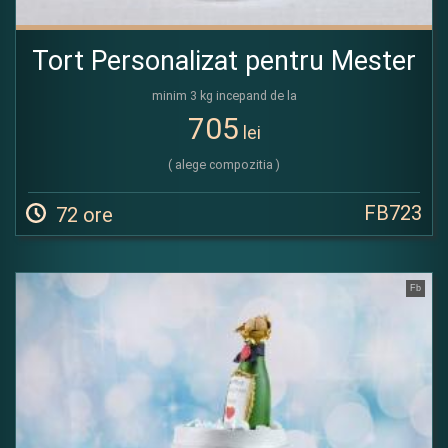
Tort Personalizat pentru Mester
minim 3 kg incepand de la
705
lei
( alege compozitia )
FB723
72 ore
Fb