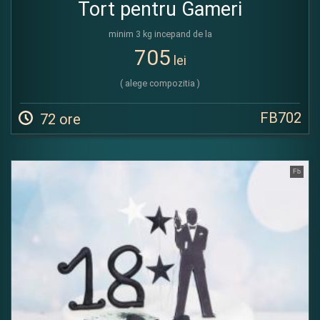
Tort pentru Gameri
minim 3 kg incepand de la
705
lei
( alege compozitia )
FB702
72 ore
Fb