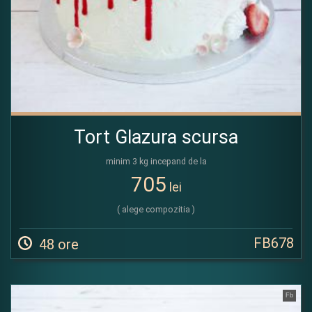
Tort Glazura scursa
minim 3 kg incepand de la
705
lei
( alege compozitia )
FB678
48 ore
Fb