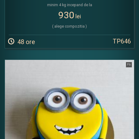
minim 4 kg incepand de la
930
lei
( alege compozitia )
TP646
48 ore
Fb