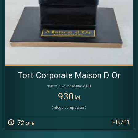
Tort Corporate Maison D Or
minim 4 kg incepand de la
930
lei
( alege compozitia )
FB701
72 ore