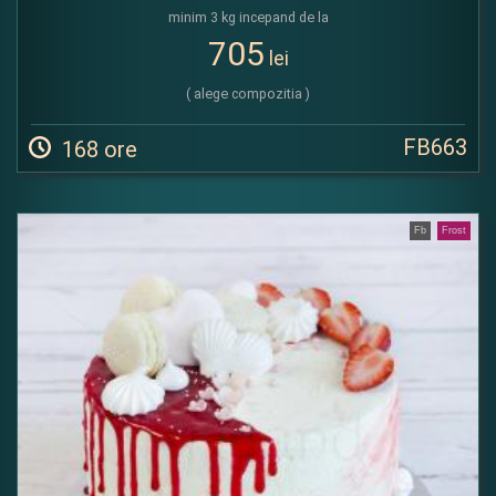
minim 3 kg incepand de la
705
lei
( alege compozitia )
FB663
168 ore
Fb
Frost