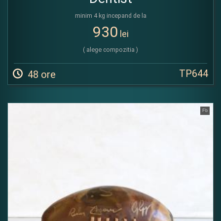
minim 4 kg incepand de la
930
lei
( alege compozitia )
TP644
48 ore
Fb