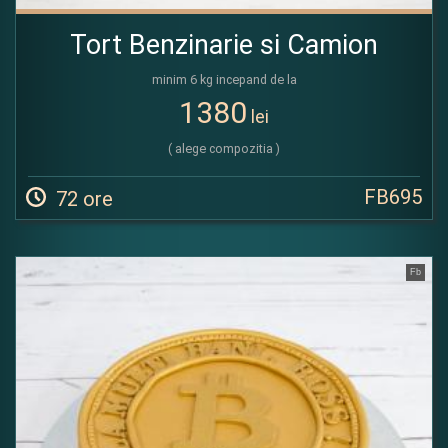
Tort Benzinarie si Camion
minim 6 kg incepand de la
1380
lei
( alege compozitia )
FB695
72 ore
Fb