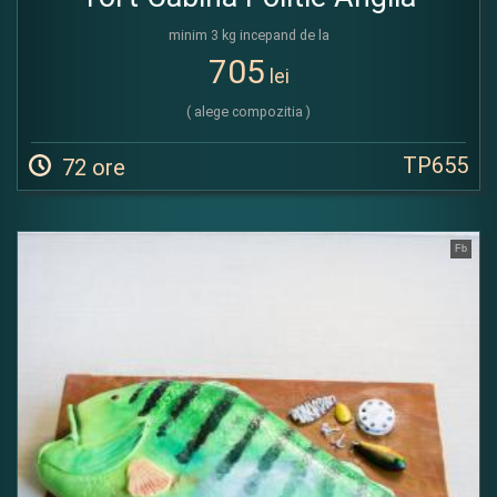
minim 3 kg incepand de la
705
lei
( alege compozitia )
TP655
72 ore
Fb