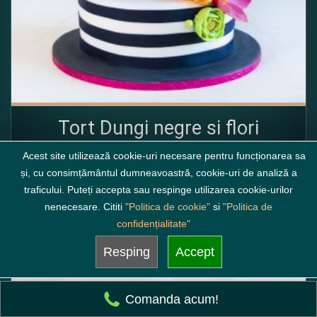
Tort Dungi negre si flori
minim 3 kg incepand de la
Acest site utilizează cookie-uri necesare pentru funcționarea sa
705
și, cu consimțământul dumneavoastră, cookie-uri de analiză a
lei
traficului. Puteți accepta sau respinge utilizarea cookie-urilor
( alege compozitia )
nenecesare. Cititi
"Politica de cookie"
si
"Politica de
confidențialitate"
FB660
72 ore
Resping
Accept
Fb
Comanda acum!