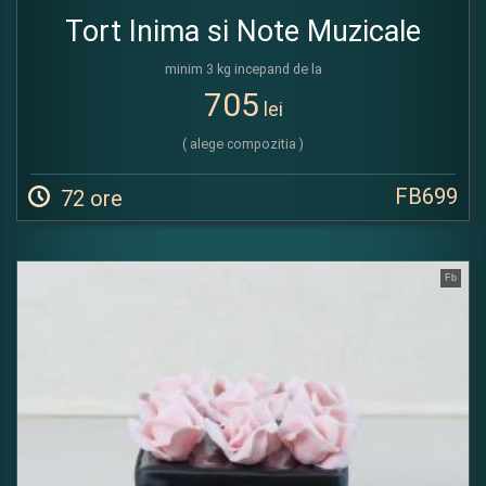
Tort Inima si Note Muzicale
minim 3 kg incepand de la
705
lei
( alege compozitia )
FB699
72 ore
Fb