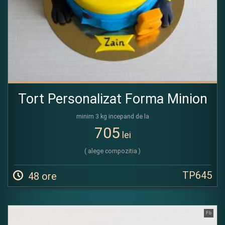
Tort Personalizat Forma Minion
minim 3 kg incepand de la
705
lei
( alege compozitia )
TP645
48 ore
Fb